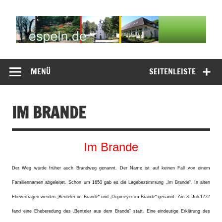
Zum
Inhalt
springen
espeln.de
Willkommen auf der espeln.de Seite
MENÜ
SEITENLEISTE
IM BRANDE
Im Brande
Der Weg wurde früher auch Brandweg genannt. Der Name ist auf keinen Fall von einem
Familiennamen abgeleitet. Schon um 1650 gab es die Lagebestimmung „Im Brande“. In alten
Eheverträgen werden „Benteler im Brande“ und „Dopmeyer im Brande“ genannt. Am 3. Juli 1727
fand eine Eheberedung des „Benteler aus dem Brande“ statt. Eine eindeutige Erklärung des