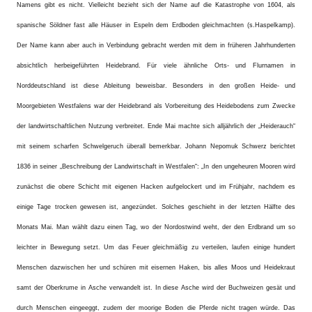
Namens gibt es nicht. Vielleicht bezieht sich der Name auf die Katastrophe von 1604, als
spanische Söldner fast alle Häuser in Espeln dem Erdboden gleichmachten (s.Haspelkamp).
Der Name kann aber auch in Verbindung gebracht werden mit dem in früheren Jahrhunderten
absichtlich herbeigeführten Heidebrand. Für viele ähnliche Orts- und Flurnamen in
Norddeutschland ist diese Ableitung beweisbar. Besonders in den großen Heide- und
Moorgebieten Westfalens war der Heidebrand als Vorbereitung des Heidebodens zum Zwecke
der landwirtschaftlichen Nutzung verbreitet. Ende Mai machte sich alljährlich der „Heiderauch“
mit seinem scharfen Schwelgeruch überall bemerkbar. Johann Nepomuk Schwerz berichtet
1836 in seiner „Beschreibung der Landwirtschaft in Westfalen“: „In den ungeheuren Mooren wird
zunächst die obere Schicht mit eigenen Hacken aufgelockert und im Frühjahr, nachdem es
einige Tage trocken gewesen ist, angezündet. Solches geschieht in der letzten Hälfte des
Monats Mai. Man wählt dazu einen Tag, wo der Nordostwind weht, der den Erdbrand um so
leichter in Bewegung setzt. Um das Feuer gleichmäßig zu verteilen, laufen einige hundert
Menschen dazwischen her und schüren mit eisernen Haken, bis alles Moos und Heidekraut
samt der Oberkrume in Asche verwandelt ist. In diese Asche wird der Buchweizen gesät und
durch Menschen eingeeggt, zudem der moorige Boden die Pferde nicht tragen würde. Das