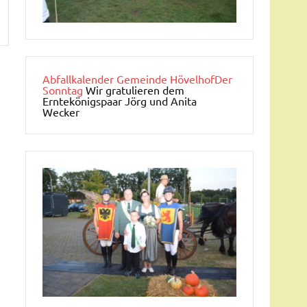
Abfallkalender Gemeinde Hövelhof
Der
Sonntag
Wir gratulieren dem
Erntekönigspaar Jörg und Anita
Wecker