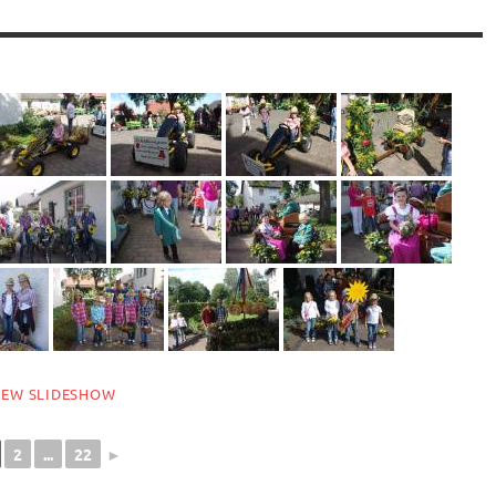
IEW SLIDESHOW
2
...
22
►