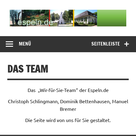
Zum
Inhalt
springen
espeln.de
Willkommen auf der espeln.de Seite
MENÜ
SEITENLEISTE
DAS TEAM
Das „Wir-für-Sie-Team“ der Espeln.de
Christoph Schlingmann, Dominik Bettenhausen, Manuel
Bremer
Die Seite wird von uns für Sie gestaltet.