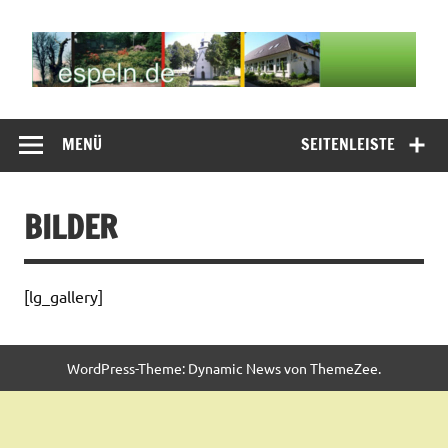
Zum
Inhalt
springen
espeln.de
Willkommen auf der espeln.de Seite
MENÜ
SEITENLEISTE
BILDER
[lg_gallery]
WordPress-Theme: Dynamic News von ThemeZee.