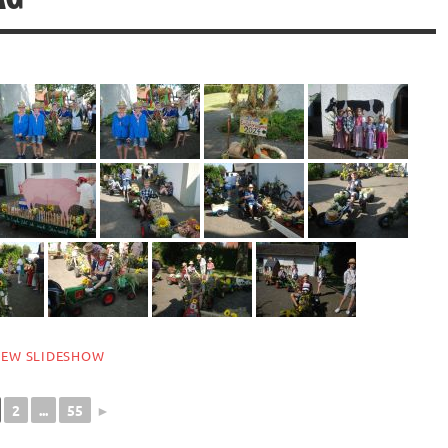
IEW SLIDESHOW
2
...
55
►