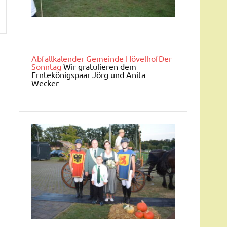
Abfallkalender Gemeinde Hövelhof
Der
Sonntag
Wir gratulieren dem
Erntekönigspaar Jörg und Anita
Wecker