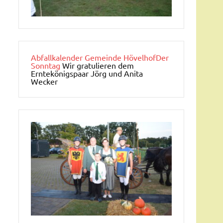
Abfallkalender Gemeinde Hövelhof
Der
Sonntag
Wir gratulieren dem
Erntekönigspaar Jörg und Anita
Wecker